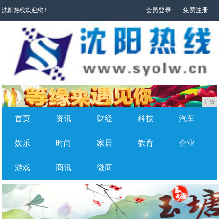
会员登录
免费注册
沈阳热线欢迎您！
广告
首页
资讯
财经
科技
汽车
娱乐
时尚
家居
教育
企业
游戏
商讯
微商