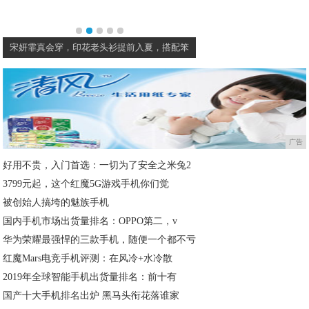
宋妍霏真会穿，印花老头衫提前入夏，搭配笨
十六岁的女生要不要化妆
广告
好用不贵，入门首选：一切为了安全之米兔2
3799元起，这个红魔5G游戏手机你们觉
被创始人搞垮的魅族手机
国内手机市场出货量排名：OPPO第二，v
华为荣耀最强悍的三款手机，随便一个都不亏
红魔Mars电竞手机评测：在风冷+水冷散
2019年全球智能手机出货量排名：前十有
国产十大手机排名出炉 黑马头衔花落谁家