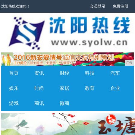
会员登录
免费注册
沈阳热线欢迎您！
广告
首页
资讯
财经
科技
汽车
娱乐
时尚
家居
教育
企业
游戏
商讯
微商