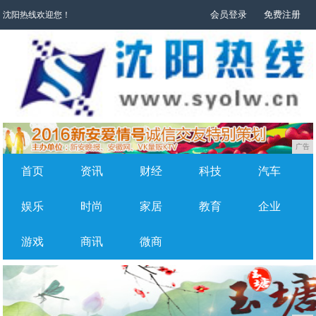
会员登录
免费注册
沈阳热线欢迎您！
广告
首页
资讯
财经
科技
汽车
娱乐
时尚
家居
教育
企业
游戏
商讯
微商