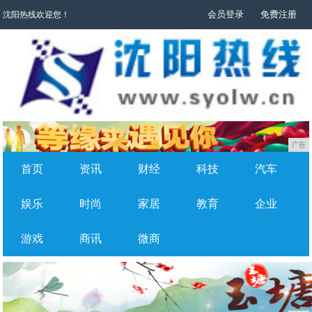
会员登录
免费注册
沈阳热线欢迎您！
广告
首页
资讯
财经
科技
汽车
娱乐
时尚
家居
教育
企业
游戏
商讯
微商