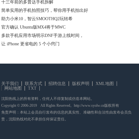
十三年前的多普达手机拆解
简单实用的手机拍照技巧，帮你用手机拍出好
助力小米10，智云SMOOTHQ2玩转希
官方确认 Ubuntu版MX4将于MWC
多款手机应用市场明示DNF手游上线时间，
让 iPhone 更省电的 5 个小窍门
关于我们
联系方式
招聘信息
版权声明
XML地图
网站地图
TXT
沈阳热线上的所有资料，任何人不得复制或仿造本网站。
Copyright © 2006-2019 All Rights Reserved。http://www.syolw.cn版权所有
免责声明：本站上会员自行发布的信息的真实性、准确性和合法性由发布会员负
责，沈阳热线对此不承担任何保证责任。