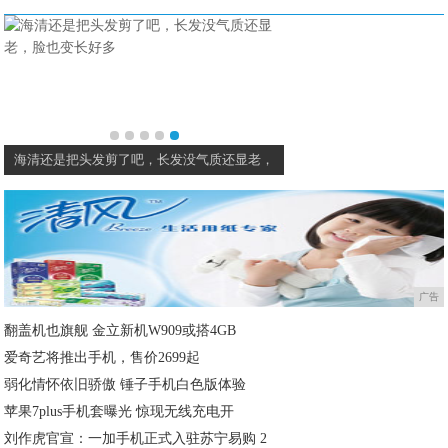
海清还是把头发剪了吧，长发没气质还显老，
广告
翻盖机也旗舰 金立新机W909或搭4GB
爱奇艺将推出手机，售价2699起
弱化情怀依旧骄傲 锤子手机白色版体验
苹果7plus手机套曝光 惊现无线充电开
刘作虎官宣：一加手机正式入驻苏宁易购 2