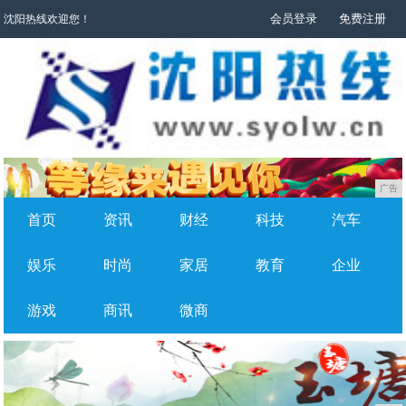
会员登录
免费注册
沈阳热线欢迎您！
广告
首页
资讯
财经
科技
汽车
娱乐
时尚
家居
教育
企业
游戏
商讯
微商