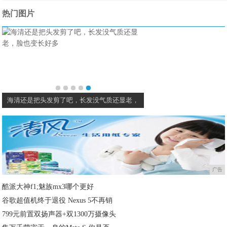
热门图片
海清还是把头发剪了吧，长发没气质还显老，
广告
酷派大神f1;魅族mx3哪个更好
谷歌超值机终于退役 Nexus 5不再销
799元前置双扬声器+双1300万摄像头