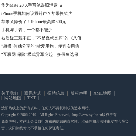
华为Mate 20 X手写笔谍照泄露 支
iPhone手机如何设置铃声？苹果换铃声
苹果又降价了！iPhone最高降500元
手机与手表，一个都不能少
被质疑三观不正，“不是蠢就是坏”的《八佰
"超模"何穗分享的4款爱用物，便宜实用值
“互联网 保险”模式异军突起，多保鱼选保
关于我们
联系方式
招聘信息
版权声明
XML地图
网站地图
TXT
沈阳热线上的所有资料，任何人不得复制或仿造本网站。
Copyright © 2006-2019 All Rights Reserved。http://www.syolw.cn版权所有
免责声明：本站上会员自行发布的信息的真实性、准确性和合法性由发布会员负
责，沈阳热线对此不承担任何保证责任。