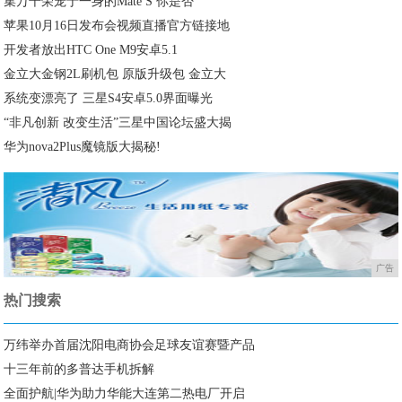
集万千荣宠于一身的Mate S 你是否
苹果10月16日发布会视频直播官方链接地
开发者放出HTC One M9安卓5.1
金立大金钢2L刷机包 原版升级包 金立大
系统变漂亮了 三星S4安卓5.0界面曝光
“非凡创新 改变生活”三星中国论坛盛大揭
华为nova2Plus魔镜版大揭秘!
广告
热门搜索
万纬举办首届沈阳电商协会足球友谊赛暨产品
十三年前的多普达手机拆解
全面护航|华为助力华能大连第二热电厂开启