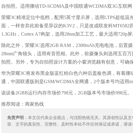
自拍照。适用挪动TD-SCDMA及中国联通WCDMA双3G互联
荣耀3C精准定位中低档，配用5英寸显示屏，选用LTPS超低温
面，一样舍弃此前备受异议的K3V2，只是改成联发科MT6582四
1.3GHz，Cortex A7构架，选用28nm加工工艺，最大适用720
除此之外，荣耀3C选用2GB RAM，2300mAh充电电池，后
28mm广角镜头，适用有音照相。此外，前摄像头则选用五百万
拍照。另外，专为自拍照设计方案的小窗浏览颇有创意，可确
华为荣耀3C将发布黑金版蓝红粉白色六种后盖板色调，有着挪动和
通，中国联通版则是GSM/WCDMA全网通，2个版本号均适用mic
该设备2GBB运行内存市场价798元，2GB版本号市场价998元。
推荐阅读：
商家热线
免责声明
：本文仅代表企业观点，与沈阳热线无关。其原创性以及文
容、文字的真实性、完整性、及时性本站不作任何保证或承诺，请读