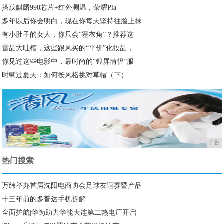
搭载麒麟990芯片+红外测温，荣耀Pla
多年以后你会明白，现在你每天坚持往脸上抹
有小肚子的女人，你只会“塞衣角”？推荐这
雷品大吐槽，这些跟风买的“平价”化妆品，
你见过这些电影中，最时尚的“银屏情侣”服
时髦过夏天：如何按风格挑对草帽（下）
广告
热门搜索
万纬举办首届沈阳电商协会足球友谊赛暨产品
十三年前的多普达手机拆解
全面护航|华为助力华能大连第二热电厂开启