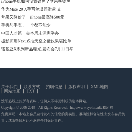
iPhone手机如何设置铃声？苹果换铃声
华为Mate 20 X手写笔谍照泄露 支
苹果又降价了！iPhone最高降500元
手机与手表，一个都不能少
中国人才第一会本周末深圳举办
摄影师用Nexus5拍天空之镜效果堪比单
诺基亚X系列新品曝光,发布会7月11日举
关于我们
联系方式
招聘信息
版权声明
XML地图
网站地图
TXT
沈阳热线上的所有资料，任何人不得复制或仿造本网站。
Copyright © 2006-2019 All Rights Reserved。http://www.syolw.cn版权所有
免责声明：本站上会员自行发布的信息的真实性、准确性和合法性由发布会员负
责，沈阳热线对此不承担任何保证责任。