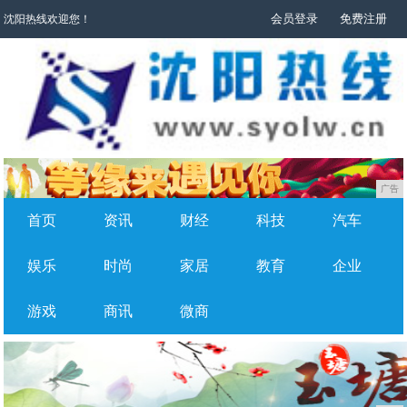
会员登录
免费注册
沈阳热线欢迎您！
广告
首页
资讯
财经
科技
汽车
娱乐
时尚
家居
教育
企业
游戏
商讯
微商