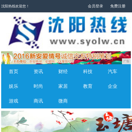
会员登录
免费注册
沈阳热线欢迎您！
广告
首页
资讯
财经
科技
汽车
娱乐
时尚
家居
教育
企业
游戏
商讯
微商