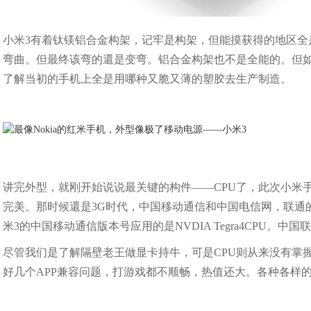
小米3有着钛镁铝合金构架，记牢是构架，但能摸获得的地区
弯曲。但最终该弯的還是变弯。铝合金构架也不是全能的。但
了解当初的手机上全是用哪种又脆又薄的塑胶去生产制造。
讲完外型，就刚开始说说最关键的构件——CPU了，此次小米
完美。那时候還是3G时代，中国移动通信和中国电信网，联通
米3的中国移动通信版本号应用的是NVDIA Tegra4CPU。中国
尽管我们是了解隔壁老王做显卡持牛，可是CPU则从来没有掌握
好几个APP兼容问题，打游戏都不顺畅，热值还大。各种各样