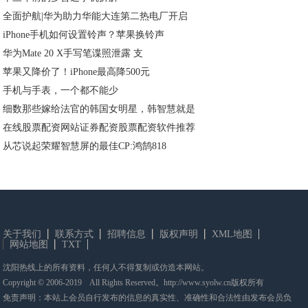
全面护航|华为助力华能大连第二热电厂开启
iPhone手机如何设置铃声？苹果换铃声
华为Mate 20 X手写笔谍照泄露 支
苹果又降价了！iPhone最高降500元
手机与手表，一个都不能少
细数那些嫁给法官的韩国女明星，韩智慧就是
在线股票配资网站证券配资股票配资软件推荐
从芯说起荣耀智慧屏的最佳CP:鸿鹄818
关于我们
联系方式
招聘信息
版权声明
XML地图
网站地图
TXT
沈阳热线上的所有资料，任何人不得复制或仿造本网站。
Copyright © 2006-2019 All Rights Reserved。http://www.syolw.cn版权所有
免责声明：本站上会员自行发布的信息的真实性、准确性和合法性由发布会员负