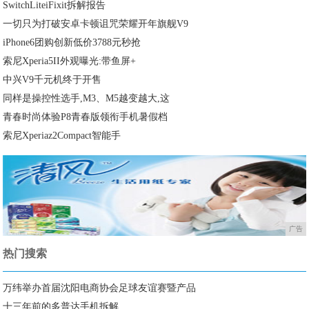
SwitchLiteiFixit拆解报告
一切只为打破安卓卡顿诅咒荣耀开年旗舰V9
iPhone6团购创新低价3788元秒抢
索尼Xperia5II外观曝光:带鱼屏+
中兴V9千元机终于开售
同样是操控性选手,M3、M5越变越大,这
青春时尚体验P8青春版领衔手机暑假档
索尼Xperiaz2Compact智能手
广告
热门搜索
万纬举办首届沈阳电商协会足球友谊赛暨产品
十三年前的多普达手机拆解