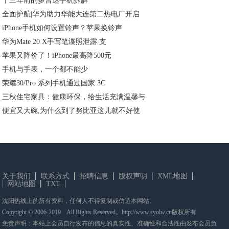
十三年前的多普达手机拆解
全面护航|华为助力华能大连第二热电厂开启
iPhone手机如何设置铃声？苹果换铃声
华为Mate 20 X手写笔谍照泄露 支
苹果又降价了！iPhone最高降500元
手机与手表，一个都不能少
荣耀30/Pro 系列手机通过国家 3C
三秋住宅家具：健康环保，给生活充满温馨与
便宜又大碗,为什么到了努比亚这儿就不好使
关于我们
联系方式
招聘信息
版权声明
XML地图
网站地图
TXT
沈阳热线上的所有资料，任何人不得复制或仿造本网站。
Copyright © 2006-2019 All Rights Reserved。http://www.syolw.cn版权所有
免责声明：本站上会员自行发布的信息的真实性、准确性和合法性由发布会员负