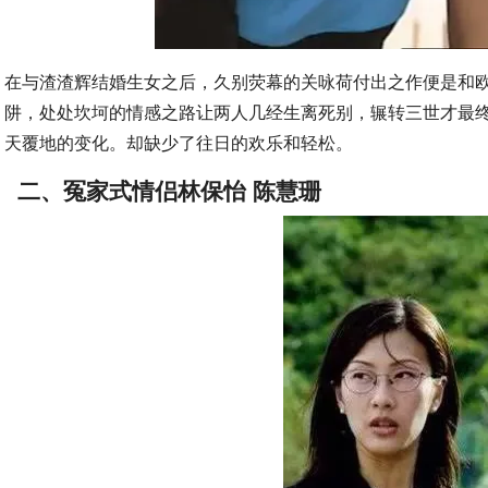
在与渣渣辉结婚生女之后，久别荧幕的关咏荷付出之作便是和
阱，处处坎坷的情感之路让两人几经生离死别，辗转三世才最终
天覆地的变化。却缺少了往日的欢乐和轻松。
二、冤家式情侣林保怡 陈慧珊