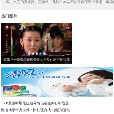
容、文字的真实性、完整性、及时性本站不作任何保证或承诺，请读
热门图片
因善果：初见你出言护我颜
同一个角色，中国版周迅主演，日本版松隆子
广告
TVB鼎盛时期最佳银幕情侣谁在你心中最登
泡泡袖穿错真灾难！陶虹现身成“橄榄球运动