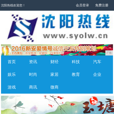
会员登录
免费注册
沈阳热线欢迎您！
广告
首页
资讯
财经
科技
汽车
娱乐
时尚
家居
教育
企业
游戏
商讯
微商