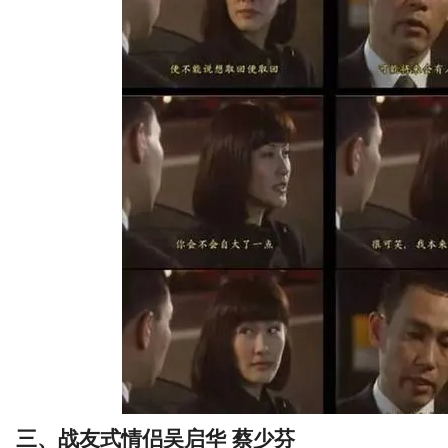
三、战友式情侣吴启华 蔡少芬