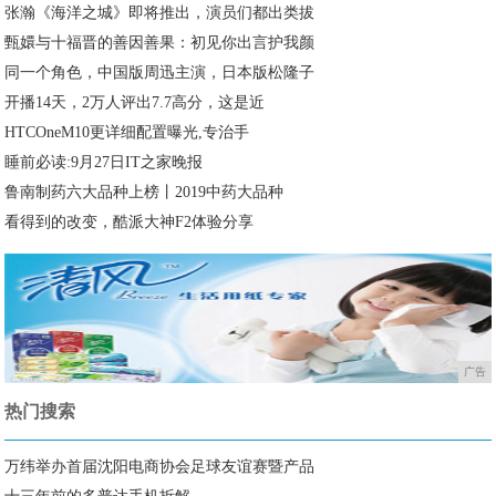
张瀚《海洋之城》即将推出，演员们都出类拔
甄嬛与十福晋的善因善果：初见你出言护我颜
同一个角色，中国版周迅主演，日本版松隆子
开播14天，2万人评出7.7高分，这是近
HTCOneM10更详细配置曝光,专治手
睡前必读:9月27日IT之家晚报
鲁南制药六大品种上榜丨2019中药大品种
看得到的改变，酷派大神F2体验分享
广告
热门搜索
万纬举办首届沈阳电商协会足球友谊赛暨产品