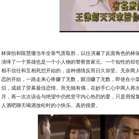
林保怡和陈慧珊当年全靠气质取胜，以往演遍了反面角色的林
演绎了一个英雄也是一个小人物的警察曾家元。一个知性的却
相不信任和互相死怼开始的，这种感情反而日久弥坚。无奈两
恋的开始，一路走来心疼赚了无数，眼泪赚了无数，即使在小
侣，成就了荧幕最佳恋情。而无独有偶，在妙手仁心中两人再
月，再一次次误会与绝望中仍然坚守内心热烈的爱，只是用报
人酒吧聊天喝酒放松时的小快乐。真的很爱。