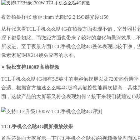
夜景拍摄样张 焦距:4mm 光圈:f/2.2 ISO感光度:156
从样张来看TCL手机么么哒4G在拍摄方面表现不错，室外照
况下都是如此。而微距方面也带来了较好的虚化与景深效果，
所改进。至于夜景方面TCL手机么么哒4G整体表现比较干净，
像素索尼IMX214镜头应有的水准。
可轻松支持1080P高清视频
TCL手机么么哒4G拥有5.5英寸的电容触摸屏以及720P的
合适。根据官方描述么么哒4G版将其触控性能再次提高，具体
面，这款产品的大屏幕又将会表现如何？接下来我们就通过15段1
TCL手机么么哒4G横屏播放效果
首先还是向大家展示一下TCL手机么么哒4G的视频播放界面