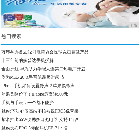
广告
热门搜索
万纬举办首届沈阳电商协会足球友谊赛暨产品
十三年前的多普达手机拆解
全面护航|华为助力华能大连第二热电厂开启
华为Mate 20 X手写笔谍照泄露 支
iPhone手机如何设置铃声？苹果换铃声
苹果又降价了！iPhone最高降500元
手机与手表，一个都不能少
魅族:下决心做高端不怕被说PRO5像苹果
紫米推出65W便携多口充电器 支持3台设
魅族发布PRO 5标配耳机EP-31：售