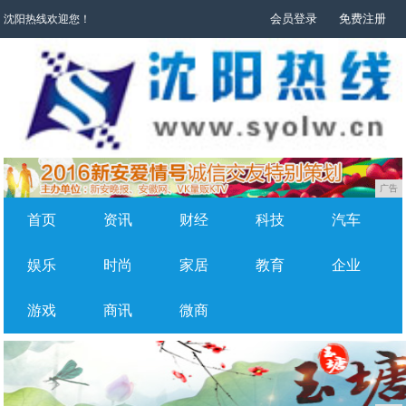
会员登录
免费注册
沈阳热线欢迎您！
广告
首页
资讯
财经
科技
汽车
娱乐
时尚
家居
教育
企业
游戏
商讯
微商