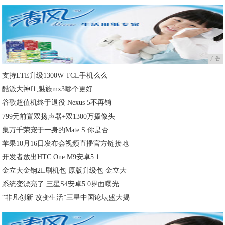
广告
支持LTE升级1300W TCL手机么么
酷派大神f1;魅族mx3哪个更好
谷歌超值机终于退役 Nexus 5不再销
799元前置双扬声器+双1300万摄像头
集万千荣宠于一身的Mate S 你是否
苹果10月16日发布会视频直播官方链接地
开发者放出HTC One M9安卓5.1
金立大金钢2L刷机包 原版升级包 金立大
系统变漂亮了 三星S4安卓5.0界面曝光
“非凡创新 改变生活”三星中国论坛盛大揭