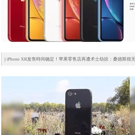
|
iPhone XR发售時间确定！苹果零售店再遭术士劫掠：桑德斯很