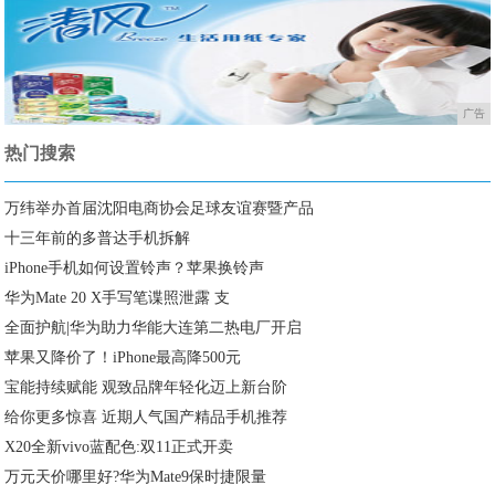
广告
热门搜索
万纬举办首届沈阳电商协会足球友谊赛暨产品
十三年前的多普达手机拆解
iPhone手机如何设置铃声？苹果换铃声
华为Mate 20 X手写笔谍照泄露 支
全面护航|华为助力华能大连第二热电厂开启
苹果又降价了！iPhone最高降500元
宝能持续赋能 观致品牌年轻化迈上新台阶
给你更多惊喜 近期人气国产精品手机推荐
X20全新vivo蓝配色:双11正式开卖
万元天价哪里好?华为Mate9保时捷限量