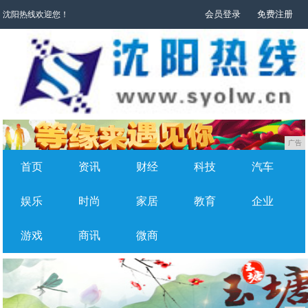
会员登录
免费注册
沈阳热线欢迎您！
广告
首页
资讯
财经
科技
汽车
娱乐
时尚
家居
教育
企业
游戏
商讯
微商