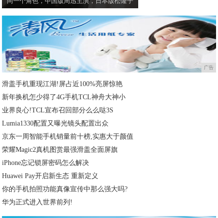
同一个角色，中国版周迅主演，日本版松隆子
广告
滑盖手机重现江湖!屏占近100%亮屏惊艳
新年换机怎少得了4G手机TCL神舟大神小
业界良心!TCL宣布召回部分么么哒3S
Lumia1330配置又曝光镜头配置出众
京东一周智能手机销量前十榜,实惠大于颜值
荣耀Magic2真机图赏最强滑盖全面屏旗
iPhone忘记锁屏密码怎么解决
Huawei Pay开启新生态 重新定义
你的手机拍照功能真像宣传中那么强大吗?
华为正式进入世界前列!