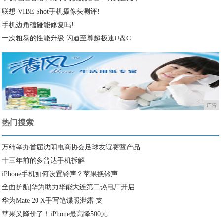
联想 VIBE Shot手机摄像头测评!
手机边角磕碰能修复吗!
一次粗暴的性能升级 闪迪至尊超极速U盘C
广告
热门搜索
万纬举办首届沈阳电商协会足球友谊赛暨产品
十三年前的多普达手机拆解
iPhone手机如何设置铃声？苹果换铃声
全面护航|华为助力华能大连第二热电厂开启
华为Mate 20 X手写笔谍照泄露 支
苹果又降价了！iPhone最高降500元