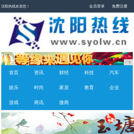
会员登录
免费注册
沈阳热线欢迎您！
广告
首页
资讯
财经
科技
汽车
娱乐
时尚
家居
教育
企业
游戏
商讯
微商