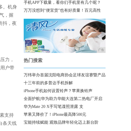
手机APP下载量，看你们手机里有几个呢？
多。机身
万万没想到“便宜货”也有好质量！百元高性
气，握
级防抖，夜
广告
无压力，
热门搜索
度用户带
万纬举办首届沈阳电商协会足球友谊赛暨产品
十三年前的多普达手机拆解
iPhone手机如何设置铃声？苹果换铃声
全面护航|华为助力华能大连第二热电厂开启
华为Mate 20 X手写笔谍照泄露 支
苹果又降价了！iPhone最高降500元
像素支持
宝能持续赋能 观致品牌年轻化迈上新台阶
白条天线