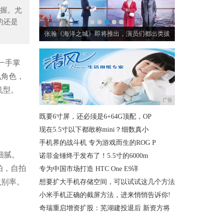
握。尤
的还是
“橄榄球运动
张瀚《海洋之城》即将推出，演员们都出类拔
甄嬛与十福
一手掌
讯角色，
机型。
广告
既要6寸屏，还必须是6+64G顶配，OP
现在5.5寸以下都敢称mini？细数真小
手机界的战斗机 专为游戏而生的ROG P
细腻。
诺菲金锤终于发布了！5.5寸的6000m
拍，自拍
专为中国市场打造 HTC One E9详
识别率。
想要扩大手机存储空间，可以试试这几个方法
小米手机正确的截屏方法，进来悄悄告诉你!
奇瑞重启增资扩股：芜湖建投退后 新资方将