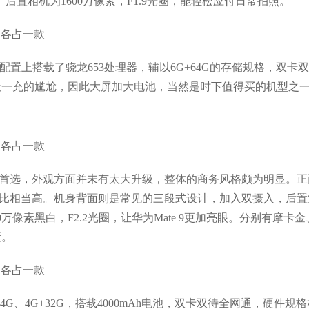
类似。后置相机为1600万像素，F1.9光圈，能轻松应付日常拍照。
件配置上搭载了骁龙653处理器，辅以6G+64G的存储规格，双卡
一天一充的尴尬，因此大屏加大电池，当然是时下值得买的机型之
池的首选，外观方面并未有太大升级，整体的商务风格颇为明显。
，屏占比相当高。机身背面则是常见的三段式设计，加入双摄入，后
0万像素黑白，F2.2光圈，让华为Mate 9更加亮眼。分别有摩卡
素。
64G、4G+32G，搭载4000mAh电池，双卡双待全网通，硬件规