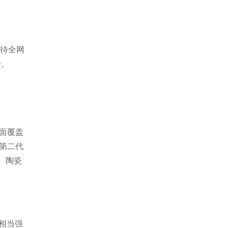
双待全网
一。
正面覆盖
置第二代
金、陶瓷
格相当强