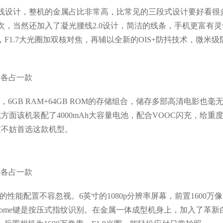
微缝天线设计，整机的金属占比非常高，比常见的三段式设计要好看很
次，当然还加入了凝光腰线2.0设计，简洁的线条，手机更富有灵
器，F1.7大光圈加双核对焦，再辅以全新的OIS+防抖技术，微米
处理器，6GB RAM+64GB ROM的存储组合，储存多部高清电影也毫
面该机装配了4000mAh大容量电池，配合VOOC闪充，给重
友不妨首选这款机型。
的性能配置不容忽视。6英寸的1080p分辨率屏幕，前置1600万
ome键是按压式指纹识别。在金属一体成型机身上，加入了革新