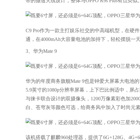
带的微缝天线设计，整体与OPPO R9s Plus有点
C9 Pro作为一款主打娱乐社交的中高端机型，在硬
通，在4000mAh大容量电池的加持下，轻松摆脱
3、华为Mate 9
华为的年度商务旗舰Mate 9也是钟爱大屏幕大电
5.9英寸的1080p分辨率屏幕，上下巴比例适中
与徕卡联合设计的双摄像头，1200万像素彩色加200
白、苍穹灰等颜色可选，给商务风中加入了时尚元
该机搭载了麒麟960处理器，提供了6G+128G、4G+