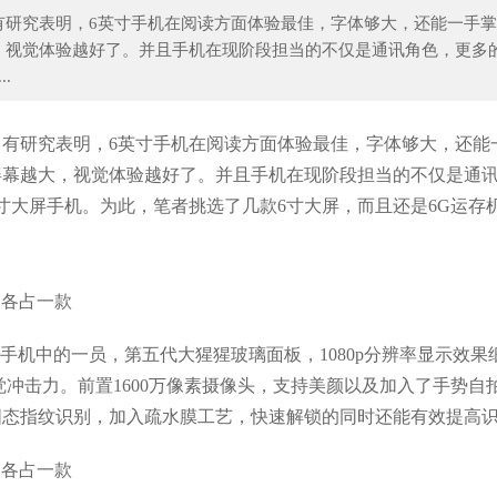
有研究表明，6英寸手机在阅读方面体验最佳，字体够大，还能一手掌
，视觉体验越好了。并且手机在现阶段担当的不仅是通讯角色，更多
.
VB鼎盛时期最佳银幕情侣谁在你心中最登
泡泡袖穿错真灾难！陶虹现身成
有研究表明，6英寸手机在阅读方面体验最佳，字体够大，还能
屏幕越大，视觉体验越好了。并且手机在现阶段担当的不仅是通
寸大屏手机。为此，笔者挑选了几款6寸大屏，而且还是6G运存
寸大屏手机中的一员，第五代大猩猩玻璃面板，1080p分辨率显示效果
视觉冲击力。前置1600万像素摄像头，支持美颜以及加入了手势自
的固态指纹识别，加入疏水膜工艺，快速解锁的同时还能有效提高