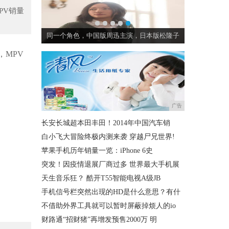
PV销量
你出言护我颜
同一个角色，中国版周迅主演，日本版松隆子
，MPV
广告
长安长城超本田丰田！2014年中国汽车销
白小飞大冒险终极内测来袭 穿越尸兄世界!
苹果手机历年销量一览：iPhone 6史
突发！因疫情退展厂商过多 世界最大手机展
天生音乐狂？ 酷开T55智能电视A级JB
手机信号栏突然出现的HD是什么意思？有什
不借助外界工具就可以暂时屏蔽掉烦人的io
财路通“招财猪”再增发预售2000万 明