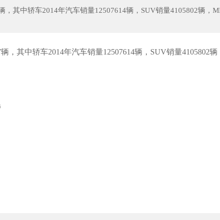
，其中轿车2014年汽车销量12507614辆，SUV销量4105802辆，M
瀚《海洋之城》即将推出，演员们都出类拔
甄嬛与十福晋的善因善果：初见
，其中轿车2014年汽车销量12507614辆，SUV销量4105802辆