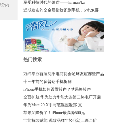
享受科技时代的馈赠——harman/ka
部分内
近期发布的全金属指纹识别手机，6寸2K屏
广告
热门搜索
万纬举办首届沈阳电商协会足球友谊赛暨产品
十三年前的多普达手机拆解
iPhone手机如何设置铃声？苹果换铃声
全面护航|华为助力华能大连第二热电厂开启
华为Mate 20 X手写笔谍照泄露 支
苹果又降价了！iPhone最高降500元
宝能持续赋能 观致品牌年轻化迈上新台阶