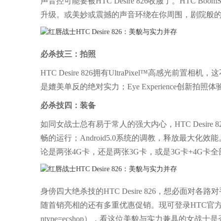
声音控可能要被HTC Desire 826收服了。HTC
升级。或美妙或震撼的声音环绕在你周围，剧院般
必杀技三：拍照
HTC Desire 826拥有UltraPixel™高感
是媲美单反的绝对实力；Eye Experience创新
必杀技四：装备
如同女战士总有易于常人的强大内心，HTC Desire 
畅的运行；Android5.0系统的调教，释放最大化效能
论是两张4G卡，还是两张3G卡，或是3G卡+4G卡全
身傍四大绝杀技的HTC Desire 826，想必面对各路
随首销亮相的还有多重优惠促销。现可登录HTC官方商城了解更多详情（htt
ntype=ecshop），看这位美貌与实力兼具的女战