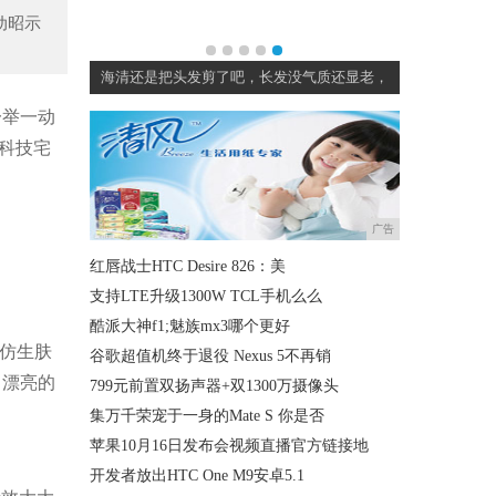
动昭示
友说看着很白
海清还是把头发剪了吧，长发没气质还显老，
一举一动
萌科技宅
广告
红唇战士HTC Desire 826：美
支持LTE升级1300W TCL手机么么
酷派大神f1;魅族mx3哪个更好
、仿生肤
谷歌超值机终于退役 Nexus 5不再销
，漂亮的
799元前置双扬声器+双1300万摄像头
集万千荣宠于一身的Mate S 你是否
苹果10月16日发布会视频直播官方链接地
开发者放出HTC One M9安卓5.1