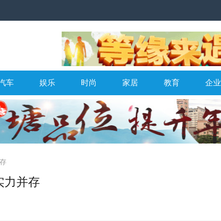
汽车
娱乐
时尚
家居
教育
企业
并存
与实力并存