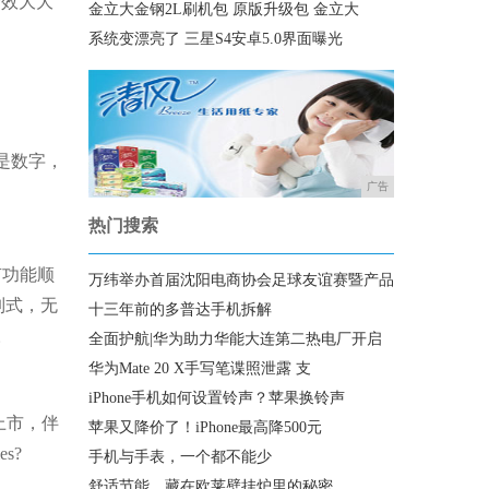
音效大大
金立大金钢2L刷机包 原版升级包 金立大
系统变漂亮了 三星S4安卓5.0界面曝光
不是数字，
广告
热门搜索
有功能顺
万纬举办首届沈阳电商协会足球友谊赛暨产品
全制式，无
十三年前的多普达手机拆解
。
全面护航|华为助力华能大连第二热电厂开启
华为Mate 20 X手写笔谍照泄露 支
iPhone手机如何设置铃声？苹果换铃声
销上市，伴
苹果又降价了！iPhone最高降500元
s?
手机与手表，一个都不能少
舒适节能，藏在欧莱壁挂炉里的秘密