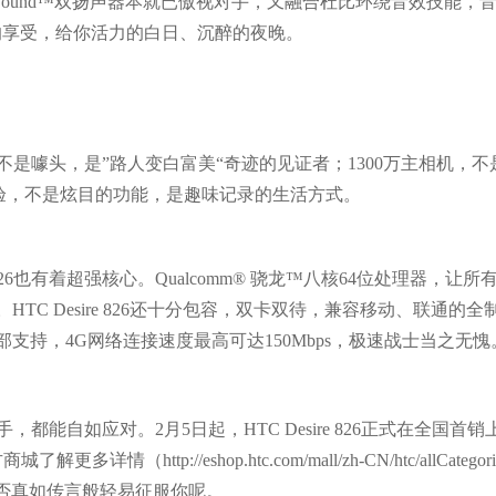
 BoomSound™双扬声器本就已傲视对手，又融合杜比环绕音效技能，
的享受，给你活力的白日、沉醉的夜晚。
光前置相机，这不是噱头，是”路人变白富美“奇迹的见证者；1300万主相机，
拍照体验，不是炫目的功能，是趣味记录的生活方式。
826也有着超强核心。Qualcomm® 骁龙™八核64位处理器，让所
。HTC Desire 826还十分包容，双卡双待，兼容移动、联通的
部支持，4G网络连接速度最高可达150Mbps，极速战士当之无愧
对手，都能自如应对。2月5日起，HTC Desire 826正式在全国首
p://eshop.htc.com/mall/zh-CN/htc/allCategorie
士是否真如传言般轻易征服你呢。