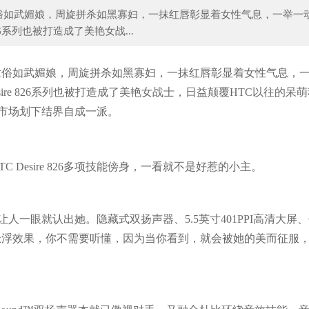
俗如武媚娘，周旋拼杀如黑寡妇，一抹红唇彰显着女性气息，一举一
26系列也被打造成了美艳女战...
六岁的女生要不要化妆？有人居然认为：女
离开假睫毛浓眼线的吉娜，被网
世俗如武媚娘，周旋拼杀如黑寡妇，一抹红唇彰显着女性气息，
sire 826系列也被打造成了美艳女战士，日益颠覆HTC以往的呆
6已在市场划下结界自成一派。
Desire 826多项技能傍身，一看就不是好惹的小主。
绝对让人一眼就认出她。隐藏式双扬声器、5.5英寸401PPI高清大屏
悬浮效果，你不需要听懂，因为当你看到，就会被她的美而征服