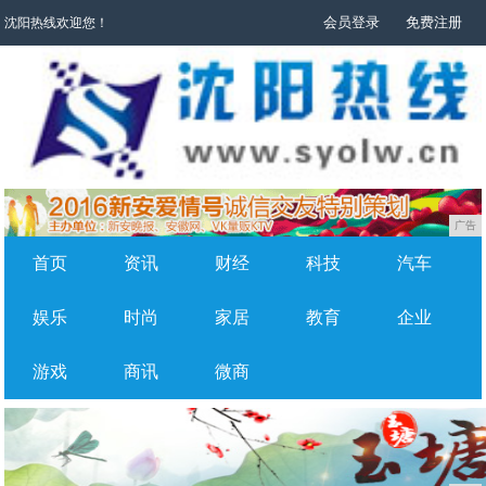
会员登录
免费注册
沈阳热线欢迎您！
广告
首页
资讯
财经
科技
汽车
娱乐
时尚
家居
教育
企业
游戏
商讯
微商