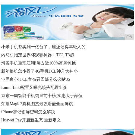
广告
小米手机都卖到一亿台了，谁还记得年轻人的
内马尔指定世界杯观赛神器！TCL T3超
滑盖手机重现江湖!屏占近100%亮屏惊艳
新年换机怎少得了4G手机TCL神舟大神小
业界良心!TCL宣布召回部分么么哒3S
Lumia1330配置又曝光镜头配置出众
京东一周智能手机销量前十榜,实惠大于颜值
荣耀Magic2真机图赏最强滑盖全面屏旗
iPhone忘记锁屏密码怎么解决
Huawei Pay开启新生态 重新定义