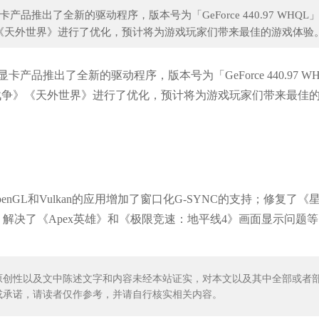
品推出了全新的驱动程序，版本号为「GeForce 440.97 WHQL
天外世界》进行了优化，预计将为游戏玩家们带来最佳的游戏体验。.
瀚《海洋之城》即将推出，演员们都出类拔
甄嬛与十福晋的善因善果：初见
产品推出了全新的驱动程序，版本号为「GeForce 440.97 W
战争》《天外世界》进行了优化，预计将为游戏玩家们带来最佳
动为基于OpenGL和Vulkan的应用增加了窗口化G-SYNC的支持；修复了《
溃问题；解决了《Apex英雄》和《极限竞速：地平线4》画面显示问题
原创性以及文中陈述文字和内容未经本站证实，对本文以及其中全部或者
或承诺，请读者仅作参考，并请自行核实相关内容。