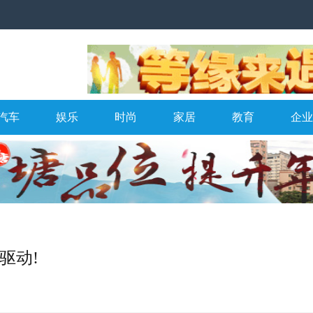
汽车
娱乐
时尚
家居
教育
企业
L驱动!