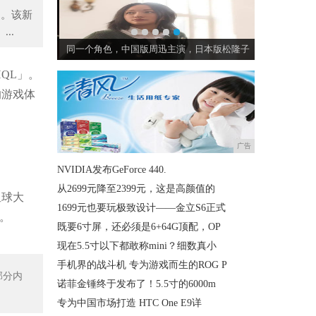
」。该新
..
你出言护我颜
同一个角色，中国版周迅主演，日本版松隆子
HQL」。
的游戏体
广告
NVIDIA发布GeForce 440.
从2699元降至2399元，这是高颜值的
星球大
1699元也要玩极致设计——金立S6正式
等。
既要6寸屏，还必须是6+64G顶配，OP
现在5.5寸以下都敢称mini？细数真小
手机界的战斗机 专为游戏而生的ROG P
部分内
诺菲金锤终于发布了！5.5寸的6000m
专为中国市场打造 HTC One E9详